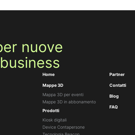
per nuove
 business
Home
Partner
Mappe 3D
Contatti
Mappa 3D per eventi
Blog
Mappe 3D in abbonamento
FAQ
Prodotti
Kiosk digitali
Device Contapersone
Tecnologia Beacon