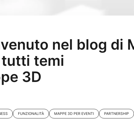
nvenuto nel blog di
tutti temi
ppe 3D
NESS
FUNZIONALITÀ
MAPPE 3D PER EVENTI
PARTNERSHIP